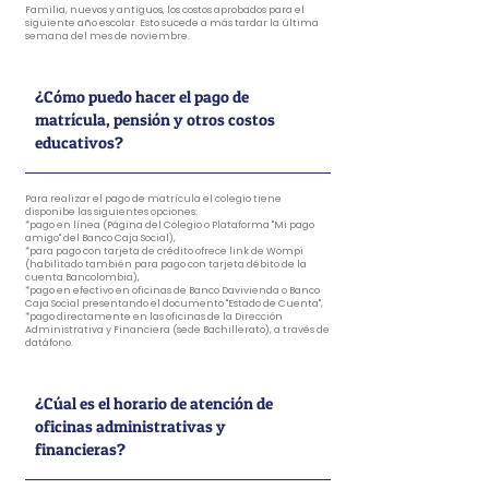
Familia, nuevos y antiguos, los costos aprobados para el
siguiente año escolar. Esto sucede a más tardar la última
semana del mes de noviembre.
¿Cómo puedo hacer el pago de
matrícula, pensión y otros costos
educativos?
Para realizar el pago de matrícula el colegio tiene
disponibe las siguientes opciones:
*pago en línea (Página del Colegio o Plataforma "Mi pago
amigo" del Banco Caja Social),
*para pago con tarjeta de crédito ofrece link de Wompi
(habilitado también para pago con tarjeta débito de la
cuenta Bancolombia),
*pago en efectivo en oficinas de Banco Davivienda o Banco
Caja Social presentando el documento "Estado de Cuenta",
*pago directamente en las oficinas de la Dirección
Administrativa y Financiera (sede Bachillerato), a través de
datáfono.
¿Cúal es el horario de atención de
oficinas administrativas y
financieras?