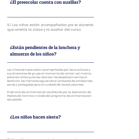
¿El preescolar cuenta con auxiliar?
Sí. Los niños están acompañados por el docente
que orienta la clase y la auxiliar del curso.
¿Están pendientes de la lonchera y
almuerzo de los niños?
Los niños siempre están acompañados por las auxiliares y
sus directoras de grupo al momento de comer; así mismo,
estas son ellas quienes realizan los desplazamientos al
baño con los menores siguiendo el protocolo de ambientes
sanos y protegidos para el cuidado de los estudiantes.
El servicio de alimentación es ofrecido por la Asociación de
Padres de Familia a través del programa de alimentación
saludable.
¿Los niños hacen siesta?