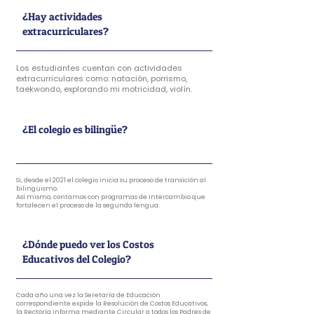
¿Hay actividades
extracurriculares?
Los estudiantes cuentan con actividades
extracurriculares como: natación, porrismo,
taekwondo, explorando mi motricidad, violín.
¿El colegio es bilingüe?
Si, desde el 2021 el colegio inicia su proceso de transición al
bilingüismo.
Así mismo, contamos con programas de intercambio que
fortalecen el proceso de la segunda lengua.
¿Dónde puedo ver los Costos
Educativos del Colegio?
Cada año una vez la Seretaría de Educación
correspondiente expide la Resolución de Costos Educativos,
la Rectoría informa mediante Circular a todos los Padres de