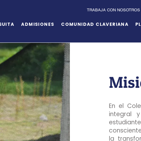
TRABAJA CON NOSOTROS
SUITA
ADMISIONES
COMUNIDAD CLAVERIANA
P
Mis
En el Col
integral 
estudiant
conscient
la transf