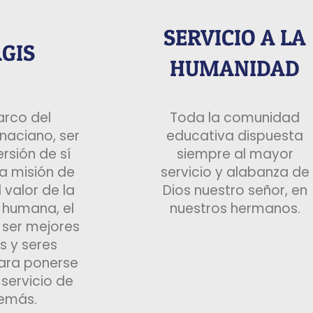
SERVICIO A LA
GIS
HUMANIDAD
arco del
Toda la comunidad
gnaciano, ser
educativa dispuesta
ersión de sí
siempre al mayor
a misión de
servicio y alabanza de
l valor de la
Dios nuestro señor, en
 humana, el
nuestros hermanos.
a ser mejores
s y seres
ara ponerse
 servicio de
demás.