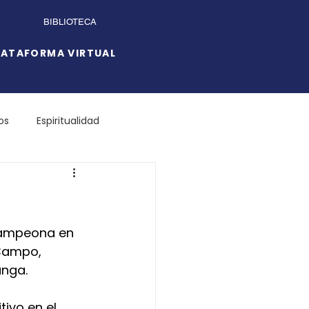
BIBLIOTECA
LATAFORMA VIRTUAL
os
Espiritualidad
campeona en 
Campo, 
anga.
tivo en el 