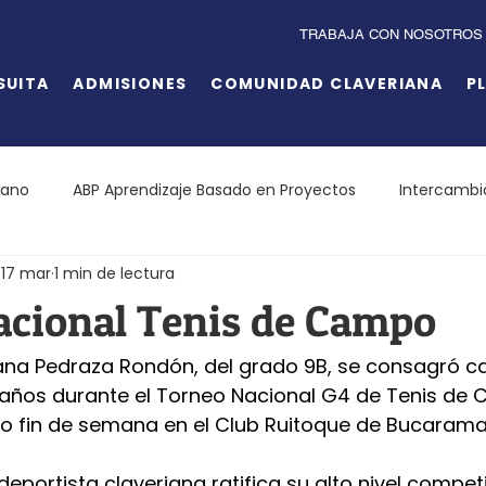
TRABAJA CON NOSOTROS
SUITA
ADMISIONES
COMUNIDAD CLAVERIANA
P
iano
ABP Aprendizaje Basado en Proyectos
Intercambi
17 mar
1 min de lectura
acional Tenis de Campo
iana Pedraza Rondón, del grado 9B, se consagró 
8 años durante el Torneo Nacional G4 de Tenis de 
do fin de semana en el Club Ruitoque de Bucaram
deportista claveriana ratifica su alto nivel competi