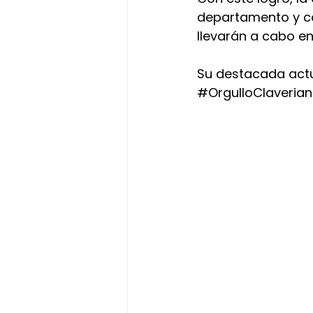
departamento y co
llevarán a cabo en
Su destacada actu
#OrgulloClaveria