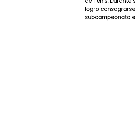
de Tenis. Durante
logró consagrarse
subcampeonato en 