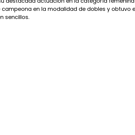
 su destacada actuación en la categoría femenina 
 campeona en la modalidad de dobles y obtuvo e
sencillos.