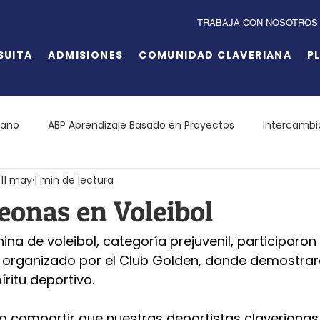
TRABAJA CON NOSOTROS
SUITA
ADMISIONES
COMUNIDAD CLAVERIANA
P
iano
ABP Aprendizaje Basado en Proyectos
Intercambi
11 may
1 min de lectura
onas en Voleibol
na de voleibol, categoría prejuvenil, participaron d
 organizado por el Club Golden, donde demostraro
ritu deportivo.
lo compartir que nuestras deportistas claverianas