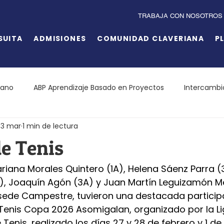
TRABAJA CON NOSOTROS
SUITA
ADMISIONES
COMUNIDAD CLAVERIANA
P
iano
ABP Aprendizaje Basado en Proyectos
Intercambi
3 mar
1 min de lectura
de Tenis
riana Morales Quintero (1A), Helena Sáenz Parra (3
3A), Joaquín Agón (3A) y Juan Martín Leguizamón M
 sede Campestre, tuvieron una destacada participa
 Tenis Copa 2026 Asomigalan, organizado por la Li
enis, realizado los días 27 y 28 de febrero y 1 de