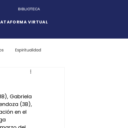
BIBLIOTECA
LATAFORMA VIRTUAL
os
Espiritualidad
B), Gabriela 
endoza (3B), 
ción en el 
ga 
 marzo del 