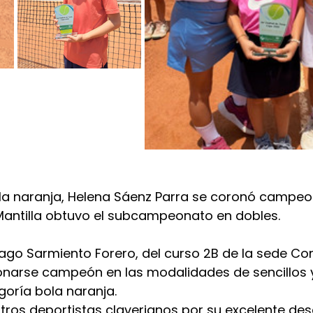
ola naranja, Helena Sáenz Parra se coronó campeo
 Mantilla obtuvo el subcampeonato en dobles.
iago Sarmiento Forero, del curso 2B de la sede Co
ronarse campeón en las modalidades de sencillos y
egoría bola naranja.
stros deportistas claverianos por su excelente de