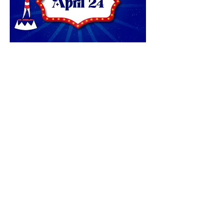
Sede Conucos: Calle 63 No. 32-76,
Bucaramanga
Sede Sotomayor: Carrera 28 No. 47-06,
Bucaramanga
Sede Campestre: Lote 3, Mensulí Km. 7, vía
Piedecuesta
Tel.
(607) 6972727
Santander - Colombia.