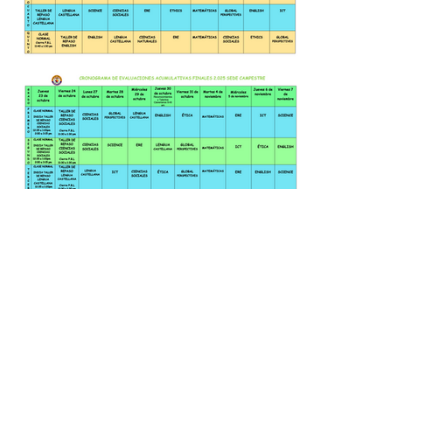
Sede Conucos: Calle 63 No. 32-76,
Bucaramanga
Sede Sotomayor: Carrera 28 No. 47-06,