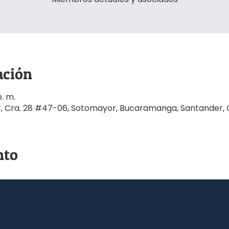
ación
. m.
r, Cra. 28 #47-06, Sotomayor, Bucaramanga, Santander,
nto