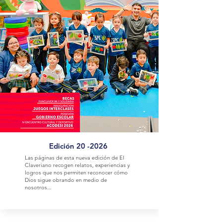
Edición 20 -2026
Las páginas de esta nueva edición de El
Claveriano
recogen relatos, experiencias y
logros que nos permiten
reconocer cómo
Dios sigue obrando en medio de
nosotros...