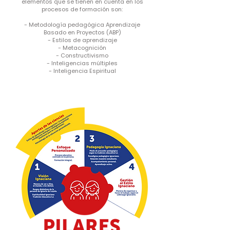
elementos que se tienen en cuenta en los
procesos de formación son:
- Metodología pedagógica Aprendizaje
Basado en Proyectos (ABP)
- Estilos de aprendizaje
- Metacognición
- Constructivismo
- Inteligencias múltiples
- Inteligencia Espiritual