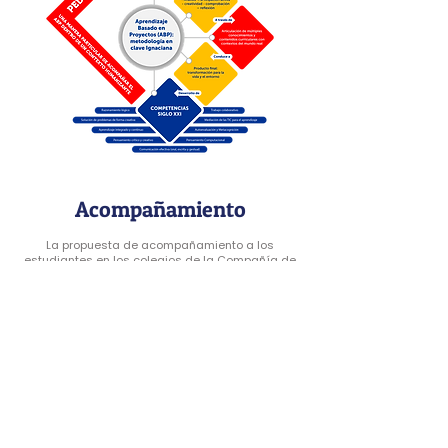
Acompañamiento
La propuesta de acompañamiento a los
estudiantes en los colegios de la Compañía de
Jesús se fundamenta en la experiencia de los
Ejercicios Espirituales de San Ignacio de Loyola.
Por eso, el profesor nuclear es algo más, pues
integra en sí mismo y transmite a los
estudiantes una visión total y particular de los
diferentes elementos de la formación integral
como la comprende la Compañía de Jesús. Él es
catalizador, hace reaccionar al estudiante, lo
contagia de entusiasmo, favorece la fuerza de
su carácter, personaliza la experiencia de
formación del estudiante y de su familia,
haciéndola única. El profesor nuclear acompaña,