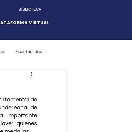
BIBLIOTECA
LATAFORMA VIRTUAL
os
Espiritualidad
artamental de 
andereana de 
 importante 
aver, quienes 
e medallas.