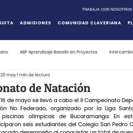
TRABAJA CON NOSOTROS
SUITA
ADMISIONES
COMUNIDAD CLAVERIANA
P
iano
ABP Aprendizaje Basado en Proyectos
Intercambi
20 may
1 min de lectura
onato de Natación
16 de mayo se llevó a cabo el II Campeonato Dep
ón No Federado, organizado por la Liga Sant
 piscinas olímpicas de Bucaramanga. En esta
ciparon seis estudiantes del Colegio San Pedro Cl
tacado desempeño al conquistar un total de nuev